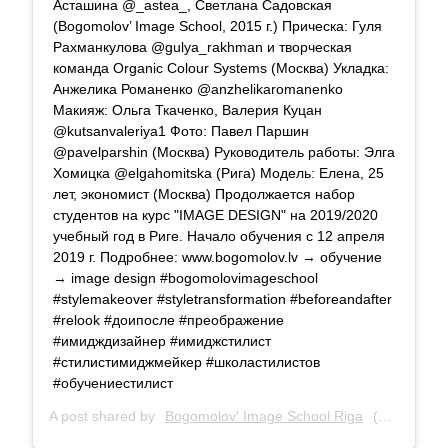
Асташина @_astea_, Светлана Садовская
(Bogomolov’ Image School, 2015 г.) Прическа: Гуля
Рахманкулова @gulya_rakhman и творческая
команда Organic Colour Systems (Москва) Укладка:
Анжелика Романенко @anzhelikaromanenko
Макияж: Ольга Ткаченко, Валерия Куцан
@kutsanvaleriya1 Фото: Павел Паршин
@pavelparshin (Москва) Руководитель работы: Элга
Хомицка @elgahomitska (Рига) Модель: Елена, 25
лет, экономист (Москва) Продолжается набор
студентов на курс "IMAGE DESIGN" на 2019/2020
учебный год в Риге. Начало обучения с 12 апреля
2019 г. Подробнее: www.bogomolov.lv → обучение
→ image design #bogomolovimageschool
#stylemakeover #styletransformation #beforeandafter
#relook #доипосле #преображение
#имидждизайнер #имиджстилист
#стилистимиджмейкер #школастилистов
#обучениестилист
A post shared by
Bogomolov' Image School Riga
(@bogomolov_image_school) on