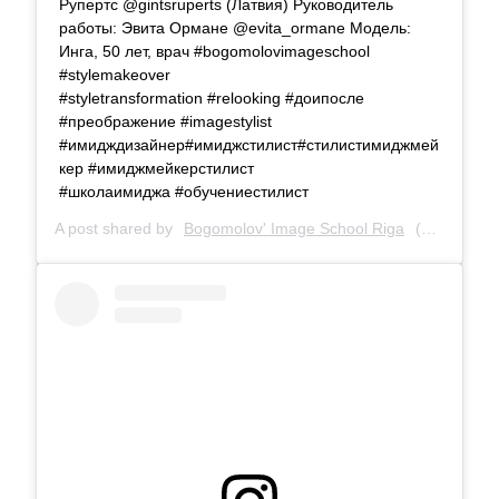
Рупертс @gintsruperts (Латвия) Руководитель
работы: Эвита Ормане @evita_ormane Модель:
Инга, 50 лет, врач #bogomolovimageschool
#stylemakeover
#styletransformation #relooking #доипосле
#преображение #imagestylist
#имидждизайнер#имиджстилист#стилистимиджмей
кер #имиджмейкерстилист
#школаимиджа #обучениестилист
A post shared by
Bogomolov' Image School Riga
(@bogomolov_image_school) on