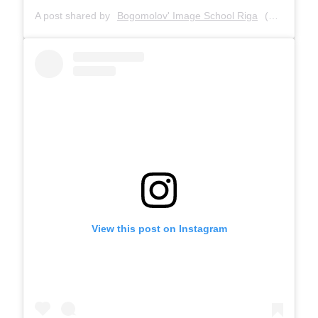
A post shared by
Bogomolov' Image School Riga
(@bogomolov_image_school) on
View this post on Instagram