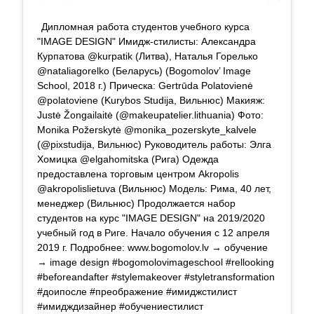
Дипломная работа студентов учебного курса
"IMAGE DESIGN" Имидж-стилисты: Александра
Курпатова @kurpatik (Литва), Наталья Горелько
@nataliagorelko (Беларусь) (Bogomolov’ Image
School, 2018 г.) Прическа: Gertrūda Polatovienė
@polatoviene (Kurybos Studija, Вильнюс) Макияж:
Justė Žongailaitė (@makeupatelier.lithuania) Фото:
Monika Požerskytė @monika_pozerskyte_kalvele
(@pixstudija, Вильнюс) Руководитель работы: Элга
Хомицка @elgahomitska (Рига) Одежда
предоставлена торговым центром Akropolis
@akropolislietuva (Вильнюс) Модель: Рима, 40 лет,
менеджер (Вильнюс) Продолжается набор
студентов на курс "IMAGE DESIGN" на 2019/2020
учебный год в Риге. Начало обучения с 12 апреля
2019 г. Подробнее: www.bogomolov.lv → обучение
→ image design #bogomolovimageschool #rellooking
#beforeandafter #stylemakeover #styletransformation
#доипосле #преображение #имиджстилист
#имидждизайнер #обучениестилист