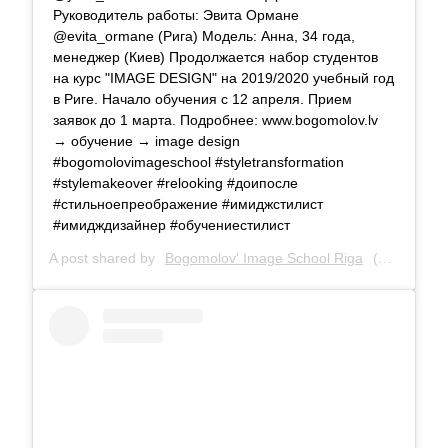
Руководитель работы: Эвита Ормане
@evita_ormane (Рига) Модель: Анна, 34 года,
менеджер (Киев) Продолжается набор студентов
на курс "IMAGE DESIGN" на 2019/2020 учебный год
в Риге. Начало обучения с 12 апреля. Прием
заявок до 1 марта. Подробнее: www.bogomolov.lv
→ обучение → image design
#bogomolovimageschool #styletransformation
#stylemakeover #relooking #доипосле
#стильноепреображение #имиджстилист
#имидждизайнер #обучениестилист
A post shared by
Bogomolov' Image School Riga
(@bogomolov_image_school) on