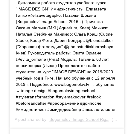
Дипломная работа студентов учебного курса
"IMAGE DESIGN" Имидж-стилисты: Елизавета
Гапко @elizavetagapko, Наталья Шокина
(Bogomolov’ Image School, 2016 г.) Прическа:
Оксана Малыш (МКЦ Aquarium, Киев) Макияж:
Наталья Стеблина Маникюр: Ольга Краш (Cutme
Studio, Киев) Фото: Дария Бондарь @blondstalker
("Хорошая фотостудия" @photostudiiakhoroshaya,
Киев) Руководитель работы: Эвита Ормане
@evita_ormane (Рига) Модель: Татьяна, 60 лет,
пенсионерка (Львов) Продолжается набор
студентов на курс "IMAGE DESIGN" на 2019/2020
учебный год в Риге. Начало обучения с 12 апреля
2019 г. Подробнее: www.bogomolov.lv → обучение
→ image design #bogomolovimageschool
#styletransformation #stylemakeover #relook
#beforeandafter #преображение #доипосле
#имиджстилист #имидждизайнер #школастилистов
A post shared by
Bogomolov' Image School Riga
(@bogomolov_image_school) on