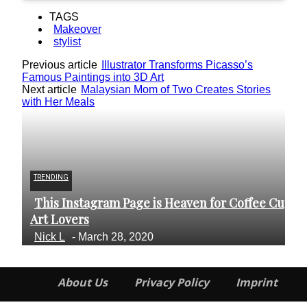
TAGS
Makeover
stylist
Previous article
Illustrator Transforms Picasso’s
Famous Paintings into 3D Art
Next article
Malaysian Mom of Two Creates Stories
with Her Meals
TRENDING
FO
This Instagram Page is Heaven for Coffee Cup
R
Section
S
Art Lovers
Th
Heading
H
Nick L
-
March 28, 2020
A
About Us
Privacy Policy
Imprint