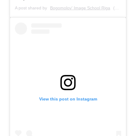
A post shared by
Bogomolov' Image School Riga
(@bogomolov_image_school) on
View this post on Instagram