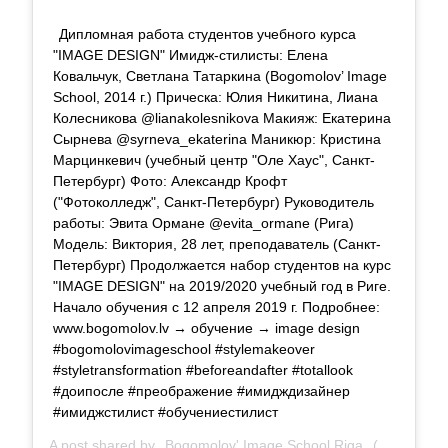
Дипломная работа студентов учебного курса
"IMAGE DESIGN" Имидж-стилисты: Елена
Ковальчук, Светлана Татаркина (Bogomolov’ Image
School, 2014 г.) Прическа: Юлия Никитина, Лиана
Колесникова @lianakolesnikova Макияж: Екатерина
Сырнева @syrneva_ekaterina Маникюр: Кристина
Марцинкевич (учебный центр "Оле Хаус", Санкт-
Петербург) Фото: Александр Крофт
("Фотоколледж", Санкт-Петербург) Руководитель
работы: Эвита Ормане @evita_ormane (Рига)
Модель: Виктория, 28 лет, преподаватель (Санкт-
Петербург) Продолжается набор студентов на курс
"IMAGE DESIGN" на 2019/2020 учебный год в Риге.
Начало обучения с 12 апреля 2019 г. Подробнее:
www.bogomolov.lv → обучение → image design
#bogomolovimageschool #stylemakeover
#styletransformation #beforeandafter #totallook
#доипосле #преображение #имидждизайнер
#имиджстилист #обучениестилист
A post shared by
Bogomolov' Image School Riga
(@bogomolov_image_school) on