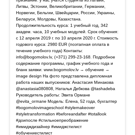
Литвы, Эстонии, Великобритании, Германии,
Норвегии, Бельгии, Швейцарии, России, Украины,
Беларуси, Молдовы, Казахстана.
Продолжительность курса: 1 учебный год, 342
академ. часа, 10 учебных модулей. Срок обучения:
с 12 апреля 2019 г. по 10 апреля 2020 г. Стоимость
годового курса: 2980 EUR (поэтапная оплата в
течение учебного года) Контакты:
info@bogomolov.lv
, (+371) 299-23-168. Подробное
содержание программы, график учебного года и
бланк заявки: www.bogomolov.lv → обучение →
image design На фото представлена дипломная
работа наших выпускников: Анастасия Минакова
@anastasia080808, Наталья Дебкова @tashadeba
Руководитель работы: Эвита Ормане
@evita_ormane Модель: Елена, 52 года, бухгалтер
#bogomolovimageschool #stylemakeover
#styletransformation #beforeandafter #totallook
#доипосле #стильноепреображение
#имидждизайнер #имиджстилист
#обучениестилист