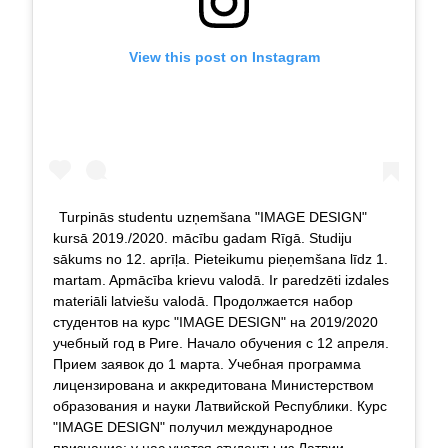
View this post on Instagram
Turpinās studentu uzņemšana "IMAGE DESIGN"
kursā 2019./2020. mācību gadam Rīgā. Studiju
sākums no 12. aprīļa. Pieteikumu pieņemšana līdz 1.
martam. Apmācība krievu valodā. Ir paredzēti izdales
materiāli latviešu valodā. Продолжается набор
студентов на курс "IMAGE DESIGN" на 2019/2020
учебный год в Риге. Начало обучения с 12 апреля.
Прием заявок до 1 марта. Учебная программа
лицензирована и аккредитована Министерством
образования и науки Латвийской Республики. Курс
"IMAGE DESIGN" получил международное
признание: у нас учатся студенты из Латвии,